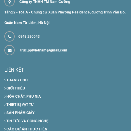
Công ty TNHH TM Nam Cường
Tầng 2 - Tòa A - Chung cư Xuân Phương Residence, đường Trịnh Văn Bô,
Quận Nam Từ Liêm, Hà Nội
0948 290043
truc.pptvietnam@gmail.com
LIÊN KẾT
TRANG CHỦ
GIỚI THIỆU
HÓA CHẤT, PHỤ GIA
THIẾT BỊ VẬT TƯ
SẢN PHẨM GIẤY
TIN TỨC VÀ CÔNG NGHỆ
CÁC DỰ ÁN THỰC HIỆN