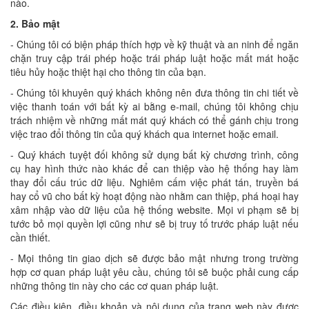
nào.
2. Bảo mật
- Chúng tôi có biện pháp thích hợp về kỹ thuật và an ninh để ngăn
chặn truy cập trái phép hoặc trái pháp luật hoặc mất mát hoặc
tiêu hủy hoặc thiệt hại cho thông tin của bạn.
- Chúng tôi khuyên quý khách không nên đưa thông tin chi tiết về
việc thanh toán với bất kỳ ai bằng e-mail, chúng tôi không chịu
trách nhiệm về những mất mát quý khách có thể gánh chịu trong
việc trao đổi thông tin của quý khách qua internet hoặc email.
- Quý khách tuyệt đối không sử dụng bất kỳ chương trình, công
cụ hay hình thức nào khác để can thiệp vào hệ thống hay làm
thay đổi cấu trúc dữ liệu. Nghiêm cấm việc phát tán, truyền bá
hay cổ vũ cho bất kỳ hoạt động nào nhằm can thiệp, phá hoại hay
xâm nhập vào dữ liệu của hệ thống website. Mọi vi phạm sẽ bị
tước bỏ mọi quyền lợi cũng như sẽ bị truy tố trước pháp luật nếu
cần thiết.
- Mọi thông tin giao dịch sẽ được bảo mật nhưng trong trường
hợp cơ quan pháp luật yêu cầu, chúng tôi sẽ buộc phải cung cấp
những thông tin này cho các cơ quan pháp luật.
Các điều kiện, điều khoản và nội dung của trang web này được